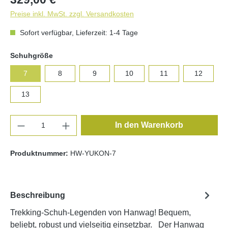
Preise inkl. MwSt. zzgl. Versandkosten
Sofort verfügbar, Lieferzeit: 1-4 Tage
auswählen
Schuhgröße
7
8
9
10
11
12
13
Produkt Anzahl: Gib den gewünschten Wert e
In den Warenkorb
Produktnummer:
HW-YUKON-7
Beschreibung
Trekking-Schuh-Legenden von Hanwag! Bequem,
beliebt, robust und vielseitig einsetzbar. Der Hanwag