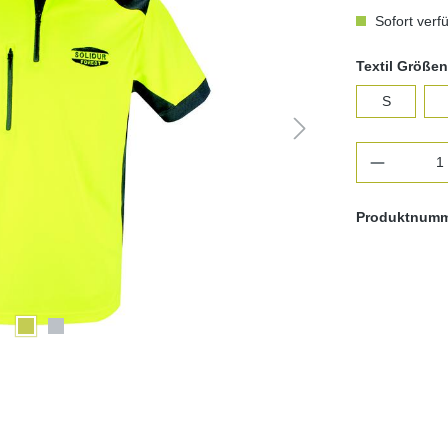
Sofort verfü
Textil Größen
S
Produkt 
Produktnum