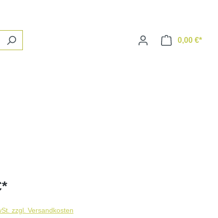
0,00 €*
Ware
€*
wSt. zzgl. Versandkosten