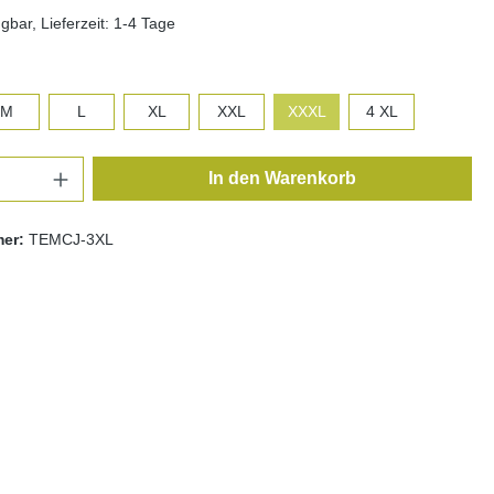
gbar, Lieferzeit: 1-4 Tage
auswählen
M
L
XL
XXL
XXXL
4 XL
Anzahl: Gib den gewünschten Wert ein oder
In den Warenkorb
mer:
TEMCJ-3XL