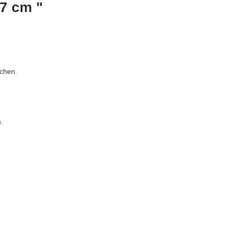
 7 cm "
chen.
.