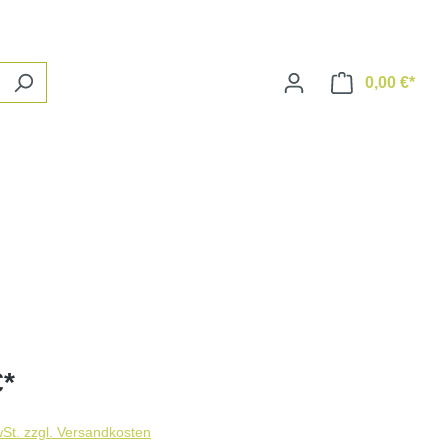
0,00 €*
Ware
€*
wSt. zzgl. Versandkosten