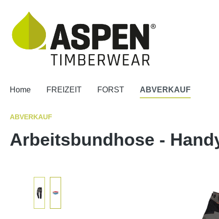
springen
Zur Hauptnavigation springen
Home
FREIZEIT
FORST
ABVERKAUF
ABVERKAUF
Arbeitsbundhose - Handy 
Bildergalerie überspringen